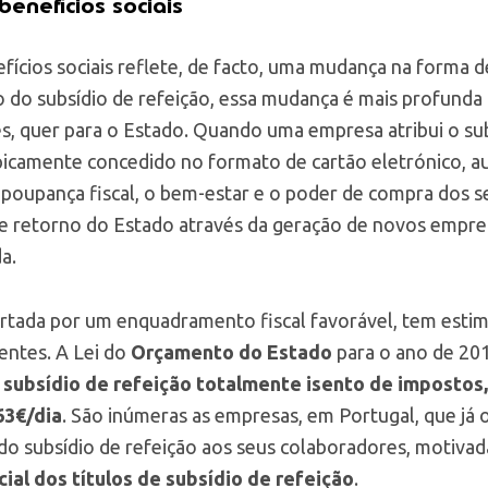
 benefícios sociais
nefícios sociais reflete, de facto, uma mudança na forma
so do subsídio de refeição, essa mudança é mais profunda
s, quer para o Estado. Quando uma empresa atribui o sub
tipicamente concedido no formato de cartão eletrónico, 
poupança fiscal, o bem-estar e o poder de compra dos s
e retorno do Estado através da geração de novos empre
a.
portada por um enquadramento fiscal favorável, tem est
entes. A Lei do
Orçamento do Estado
para o ano de 20
subsídio de refeição totalmente isento de impostos
63€/dia
. São inúmeras as empresas, em Portugal, que já
o do subsídio de refeição aos seus colaboradores, motiv
ial dos títulos de subsídio de refeição
.