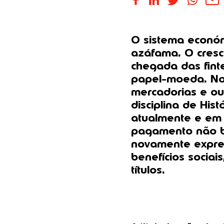
O sistema económ
azáfama. O cresc
chegada das fint
papel-moeda. No 
mercadorias e ou
disciplina de His
atualmente e em c
pagamento não b
novamente expre
benefícios sociai
títulos.