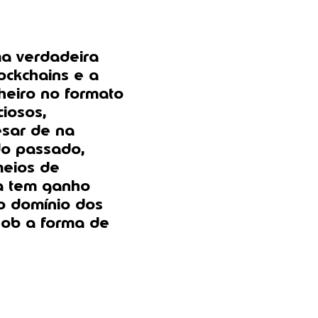
ma verdadeira
ockchains e a
heiro no formato
iosos,
esar de na
 do passado,
meios de
a tem ganho
o domínio dos
 sob a forma de