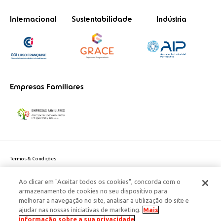
Internacional
Sustentabilidade
Indústria
Empresas Familiares
Termos & Condições
Política de Privacidade do site
Ao clicar em "Aceitar todos os cookies", concorda com o
Politica de Cookies
armazenamento de cookies no seu dispositivo para
Política de Privacidade Dados Pessoais
melhorar a navegação no site, analisar a utilização do site e
Acessibilidade
ajudar nas nossas iniciativas de marketing.
Mais
Responsabilidade Social Corporativa
informação sobre a sua privacidade