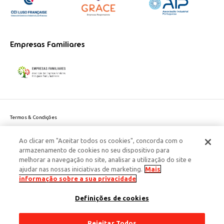
Empresas Familiares
Termos & Condições
Política de Privacidade do site
Ao clicar em "Aceitar todos os cookies", concorda com o
Politica de Cookies
armazenamento de cookies no seu dispositivo para
Política de Privacidade Dados Pessoais
Edenred Estudante
melhorar a navegação no site, analisar a utilização do site e
Acessibilidade
ajudar nas nossas iniciativas de marketing.
Mais
Tudo o que precisa de saber
Responsabilidade Social Corporativa
informação sobre a sua privacidade
DESCARREGAR EBOOK
Este site é protegido pelo reCAPTCHA e aplicam-se a
Política de Privacidade
Definições de cookies
e os
Termos de Serviço
da Google.
© 2026 Edenred Portugal. Todos os direitos reservados
Créditos
Rejeitar Todos