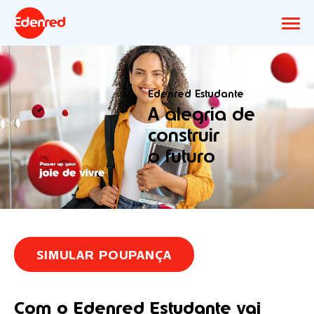
Edenred Estudante
A alegria de
construir
o futuro
SIMULAR POUPANÇA
Com o Edenred Estudante vai