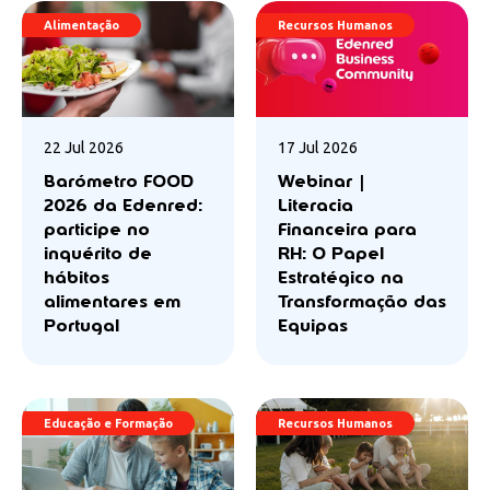
Alimentação
Recursos Humanos
22 Jul 2026
17 Jul 2026
Barómetro FOOD
Webinar |
2026 da Edenred:
Literacia
participe no
Financeira para
inquérito de
RH: O Papel
hábitos
Estratégico na
alimentares em
Transformação das
Portugal
Equipas
Educação e Formação
Recursos Humanos