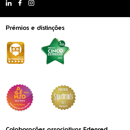
Prémios
e distinções
Colaborações
associativas
Edenred