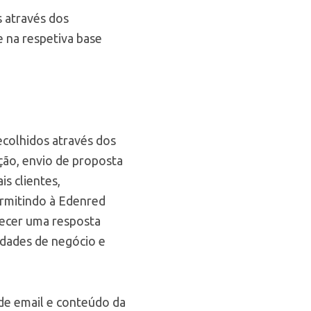
s através dos
e na respetiva base
ecolhidos através dos
ção, envio de proposta
s clientes,
ermitindo à Edenred
necer uma resposta
idades de negócio e
 de email e conteúdo da