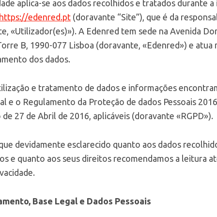
idade aplica-se aos dados recolhidos e tratados durante a
https://edenred.pt
(doravante “Site”), que é da responsa
te, «Utilizador(es)»). A Edenred tem sede na Avenida Dom
 Torre B, 1990-077 Lisboa (doravante, «Edenred») e atu
amento dos dados.
utilização e tratamento de dados e informações encont
onal e o Regulamento da Proteção de dados Pessoais 20
de 27 de Abril de 2016, aplicáveis (doravante «RGPD»).
ique devidamente esclarecido quanto aos dados recolhido
 e quanto aos seus direitos recomendamos a leitura at
ivacidade.
tamento, Base Legal e Dados Pessoais