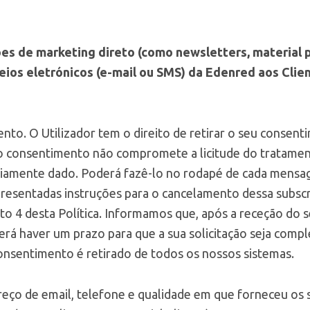
s de marketing direto (como newsletters, material pu
ios eletrónicos (e-mail ou SMS) da Edenred aos Clien
nto. O Utilizador tem o direito de retirar o seu consen
o consentimento não compromete a licitude do tratame
iamente dado. Poderá fazê-lo no rodapé de cada mensa
presentadas instruções para o cancelamento dessa subscr
to 4 desta Política. Informamos que, após a receção do s
rá haver um prazo para que a sua solicitação seja comp
onsentimento é retirado de todos os nossos sistemas.
reço de email, telefone e qualidade em que forneceu os 