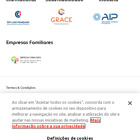
Empresas Familiares
Termos & Condições
Política de Privacidade do site
Ao clicar em "Aceitar todos os cookies", concorda com o
Politica de Cookies
armazenamento de cookies no seu dispositivo para
Política de Privacidade Dados Pessoais
melhorar a navegação no site, analisar a utilização do site e
Acessibilidade
ajudar nas nossas iniciativas de marketing.
Mais
Responsabilidade Social Corporativa
informação sobre a sua privacidade
Este site é protegido pelo reCAPTCHA e aplicam-se a
Política de Privacidade
Definições de cookies
e os
Termos de Serviço
da Google.