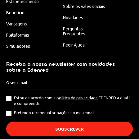
Estabelecimento
Sobre os vales sociais
Benefícios
VOLTAR
Novidades
Vantagens
Perguntas
A Edenred tratará os seus dados pessoais para gerir o seu pedido
Frequentes
Plataformas
de proposta.
Pedir Ajuda
Simuladores
Ao assinalar esta caixa concordo em receber newsletters, material
publicitário e ofertas promocionais - por meios eletrónicos - da
Edenred.
Receba a nossa newsletter com novidades
sobre a Edenred
Para mais informações sobre o tratamento dos seus dados
pessoais e os seus direitos, consulte a nossa
Política de
Privacidade
.
Estou de acordo com a
política de privacidade
EDENRED a qual li
e compreendi.
Pretendo receber informações no meu email.
VOLTAR