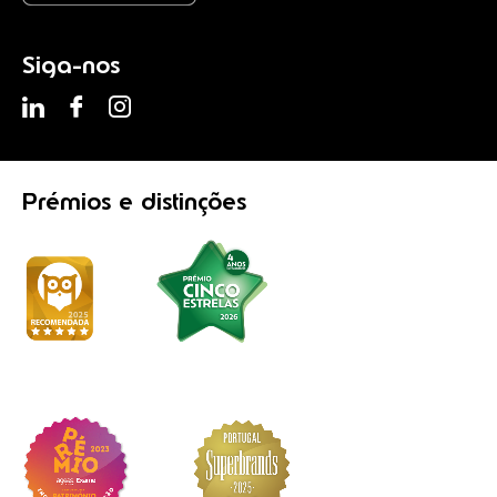
Siga-nos
Prémios
e distinções