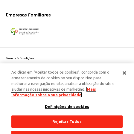
Empresas Familiares
Termos & Condições
Política de Privacidade do site
Ao clicar em "Aceitar todos os cookies", concorda com o
Politica de Cookies
armazenamento de cookies no seu dispositivo para
Política de Privacidade Dados Pessoais
melhorar a navegação no site, analisar a utilização do site e
Acessibilidade
ajudar nas nossas iniciativas de marketing.
Mais
Responsabilidade Social Corporativa
informação sobre a sua privacidade
Este site é protegido pelo reCAPTCHA e aplicam-se a
Política de Privacidade
Definições de cookies
e os
Termos de Serviço
da Google.
© 2026 Edenred Portugal. Todos os direitos reservados
Créditos
Rejeitar Todos