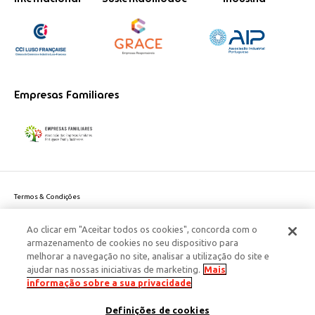
Empresas Familiares
Termos & Condições
Política de Privacidade do site
Ao clicar em "Aceitar todos os cookies", concorda com o
Politica de Cookies
armazenamento de cookies no seu dispositivo para
Política de Privacidade Dados Pessoais
melhorar a navegação no site, analisar a utilização do site e
Acessibilidade
ajudar nas nossas iniciativas de marketing.
Mais
Responsabilidade Social Corporativa
informação sobre a sua privacidade
Este site é protegido pelo reCAPTCHA e aplicam-se a
Política de Privacidade
Definições de cookies
e os
Termos de Serviço
da Google.