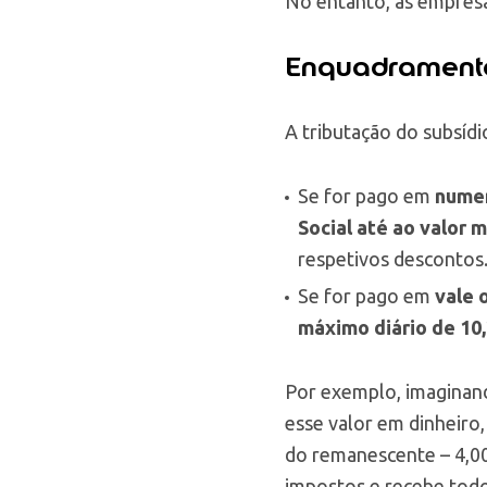
No entanto, as empresa
Enquadramento
A tributação do subsíd
Se for pago em
numer
Social até ao valor 
respetivos descontos
Se for pago em
vale 
máximo diário de 10
Por exemplo, imaginand
esse valor em dinheiro,
do remanescente – 4,00
impostos e recebe todo