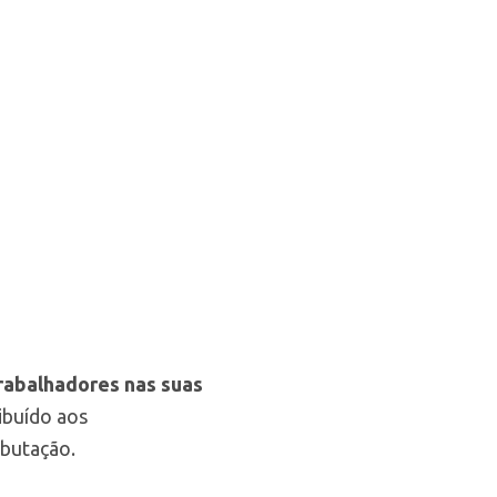
trabalhadores nas suas
ibuído aos
ibutação.