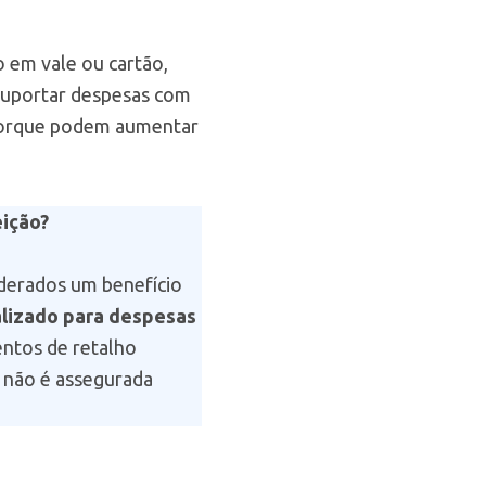
o em vale ou cartão,
suportar despesas com
 porque podem aumentar
eição?
iderados um benefício
alizado para despesas
entos de retalho
a não é assegurada