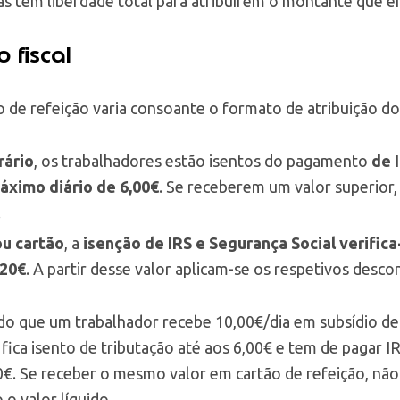
s têm liberdade total para atribuírem o montante que 
 fiscal
io de refeição varia consoante o formato de atribuição 
ário
, os trabalhadores estão isentos do pagamento
de 
máximo diário de 6,00€
. Se receberem um valor superior,
.
ou cartão
, a
isenção de IRS e Segurança Social verifica
,20€
. A partir desse valor aplicam-se os respetivos desco
o que um trabalhador recebe 10,00€/dia em subsídio de 
 fica isento de tributação até aos 6,00€ e tem de pagar I
€. Se receber o mesmo valor em cartão de refeição, não
 o valor líquido.