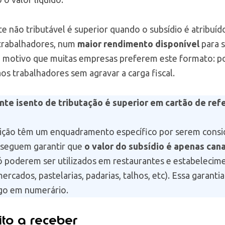
 não tributável é superior quando o subsídio é atribuíd
s trabalhadores, num
maior rendimento disponível
para 
te motivo que muitas empresas preferem este formato:
aos trabalhadores sem agravar a carga fiscal.
te isento de tributação é superior em cartão de ref
feição têm um enquadramento específico por serem cons
nseguem garantir que
o valor do subsídio é apenas can
ó poderem ser utilizados em restaurantes e estabelecim
rcados, pastelarias, padarias, talhos, etc). Essa garanti
ago em numerário.
to a receber