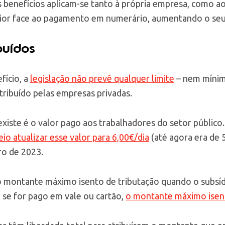
es benefícios aplicam-se tanto à própria empresa, como 
rior face ao pagamento em numerário, aumentando o se
buídos
fício, a
legislação não prevê qualquer limite
– nem mínim
tribuído pelas empresas privadas.
existe é o valor pago aos trabalhadores do setor público
eio atualizar esse valor para 6,00€/dia
(até agora era de 
iro de 2023.
o montante máximo isento de tributação quando o subsí
 se for pago em vale ou cartão,
o montante máximo isent