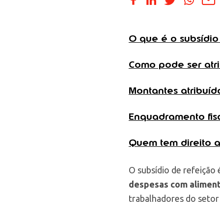
O que é o subsídio
Como pode ser atr
Montantes atribuíd
Enquadramento fis
Quem tem direito a
O subsídio de refeição
despesas com alimen
trabalhadores do setor 