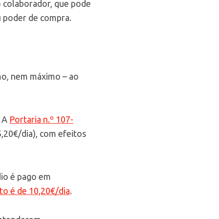
ao colaborador, que pode
u poder de compra.
o, nem máximo – ao
. A
Portaria n.º 107-
5,20€/dia), com efeitos
dio é pago em
o é de 10,20€/dia
.