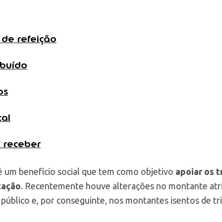
 de refeição
ibuído
os
cal
 receber
 é um benefício social que tem como objetivo
apoiar os 
tação
. Recentemente houve alterações no montante atr
público e, por conseguinte, nos montantes isentos de tr