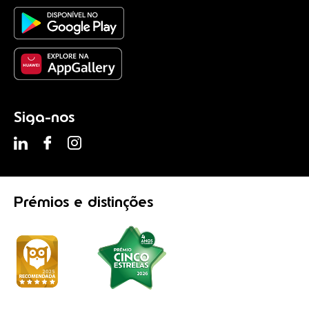
Siga-nos
Prémios
e distinções