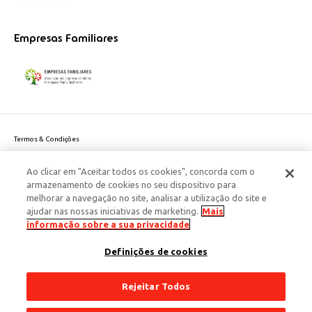
Empresas Familiares
Termos & Condições
Política de Privacidade do site
Ao clicar em "Aceitar todos os cookies", concorda com o
Politica de Cookies
armazenamento de cookies no seu dispositivo para
Política de Privacidade Dados Pessoais
melhorar a navegação no site, analisar a utilização do site e
Acessibilidade
ajudar nas nossas iniciativas de marketing.
Mais
Responsabilidade Social Corporativa
informação sobre a sua privacidade
Este site é protegido pelo reCAPTCHA e aplicam-se a
Política de Privacidade
Definições de cookies
e os
Termos de Serviço
da Google.
© 2026 Edenred Portugal. Todos os direitos reservados
Créditos
Rejeitar Todos