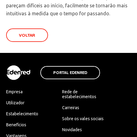
pareçam difíceis ao início, facilmente se tornarão mais
intuitivas à medida que o tempo for passando.
VOLTAR
PORTAL EDENRED
Empresa
Rede de
estabelecimentos
Utilizador
Carreiras
Estabelecimento
Sobre os vales sociais
Benefícios
Novidades
Vantagens