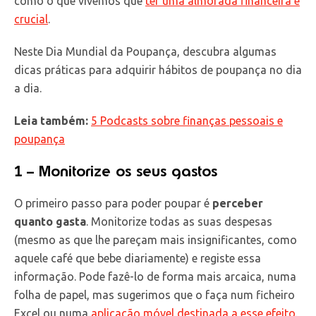
como o que vivemos que
ter uma almofada financeira é
crucial
.
Neste Dia Mundial da Poupança, descubra algumas
dicas práticas para adquirir hábitos de poupança no dia
a dia.
Leia também
:
5 Podcasts sobre finanças pessoais e
poupança
1 – Monitorize os seus gastos
O primeiro passo para poder poupar é
perceber
quanto gasta
. Monitorize todas as suas despesas
(mesmo as que lhe pareçam mais insignificantes, como
aquele café que bebe diariamente) e registe essa
informação. Pode fazê-lo de forma mais arcaica, numa
folha de papel, mas sugerimos que o faça num ficheiro
Excel ou numa
aplicação móvel destinada a esse efeito
.