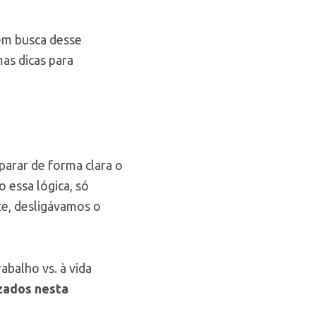
 em busca desse
mas dicas para
parar de forma clara o
 essa lógica, só
te, desligávamos o
balho vs. à vida
izados nesta