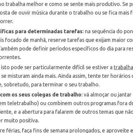
 trabalha melhor e como se sente mais produtivo. Se pr
gosta de ouvir música durante o trabalho ou se fica mais 
orrer.
íficas para determinadas tarefas
: na sequência do pon
s focado de manhã, reserve tarefas que exijam maior co
Também pode definir períodos específicos do dia para re
orrentes.
: isto pode ser particularmente difícil se estiver a
trabalh
 se misturam ainda mais. Ainda assim, tente ter horários 
e, sobretudo, para terminar o seu trabalho.
 com os seus colegas de trabalho
: vá almoçar ou janta
m teletrabalho) ou combinem outros programas fora do 
ente, e a abertura para falarem de outros temas que nã
r muito positiva.
tire férias, faça fins de semana prolongados, e aproveite