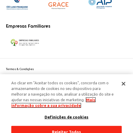
Empresas Familiares
Termos & Condições
Política de Privacidade do site
Ao clicar em "Aceitar todos os cookies", concorda com o
Politica de Cookies
armazenamento de cookies no seu dispositivo para
Política de Privacidade Dados Pessoais
melhorar a navegação no site, analisar a utilização do site e
Acessibilidade
ajudar nas nossas iniciativas de marketing.
Mais
Responsabilidade Social Corporativa
informação sobre a sua privacidade
Este site é protegido pelo reCAPTCHA e aplicam-se a
Política de Privacidade
Definições de cookies
e os
Termos de Serviço
da Google.
© 2026 Edenred Portugal. Todos os direitos reservados
Créditos
Rejeitar Todos