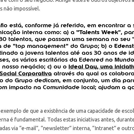
s não impossível.
io está, conforme já referido, em encontrar a 
unicação interna como: a) a
“Talents Week
”, pa
 30 talentos, que passam uma semana no seu 
pa de “top management” do Grupo; b) o
Edens
stinado a jovens talentos até aos 30 anos de i
es, os vários escritórios da Edenred no Mund
 nosso negócio; c) ou o
Ideal Day, uma iniciat
ocial Corporativa
através da qual os colabor
o do Grupo dedicam, em conjunto, um dia pa
 com impacto na Comunidade local; ajudam a ga
m exemplo de que a existência de uma capacidade de escol
rna é fundamental. Todas estas iniciativas antes, durant
adas via “e-mail”, “newsletter” interna, “Intranet” e outr