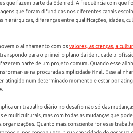
res que fazem parte da Edenred. A frequência com que 
agens que foram difundidas nos diferentes canais esco
 hierárquicas, diferenças entre qualificações, idades, cu
ovem o alinhamento com os
valores, as crenças, a cultu
 transpondo para o primeiro plano da identidade profissi
e fazerem parte de um projeto comum. Quando esse alin
ansformar-se na procurada simplicidade final. Esse alinh
ser atingido num determinado momento e estar por atin
e.
implica um trabalho diário no desafio não só das mudanç
is e multiculturais, mas com todas as mudanças que pod
 organizações. Quanto mais consciente for esse trabalho
zações e, por conseguinte, a sua capacidade de gerar valo