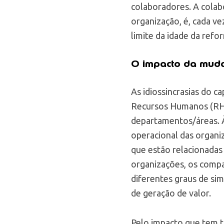
colaboradores. A colab
organização, é, cada v
limite da idade da refo
O impacto da muda
As idiossincrasias do c
Recursos Humanos (RH)
departamentos/áreas. À
operacional das organi
que estão relacionadas
organizações, os comp
diferentes graus de si
de geração de valor.
Pelo impacto que tem t