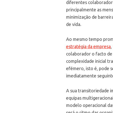
diferentes colaborado
principalmente as mens
minimização de barreiras
de vida.
Ao mesmo tempo prom
estratégia da empresa
,
colaborador o facto d
complexidade inicial tr
efémero, isto é, pode 
imediatamente seguint
A sua transitoriedade 
equipas multigeraciona
modelo operacional das
será o ritmo das organi