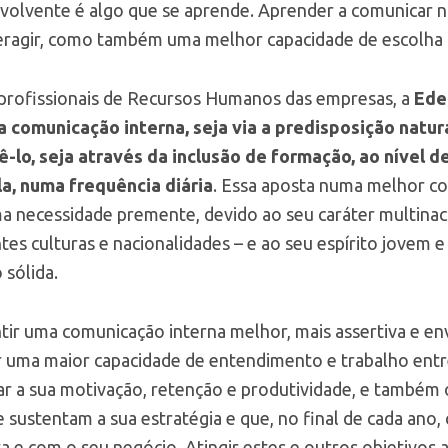
nvolvente é algo que se aprende. Aprender a comunicar 
teragir, como também uma melhor capacidade de escolha d
profissionais de Recursos Humanos das empresas, a
Ede
a comunicação interna, seja via a predisposição natur
ê-lo, seja através da inclusão de formação, ao nível 
a, numa frequência diária
. Essa aposta numa melhor co
a necessidade premente, devido ao seu caráter multinac
tes culturas e nacionalidades – e ao seu espírito jovem e 
 sólida.
ntir uma comunicação interna melhor, mais assertiva e e
r uma maior capacidade de entendimento e trabalho entre
 a sua motivação, retenção e produtividade, e também o
 sustentam a sua estratégia e que, no final de cada ano,
ra e com o seu negócio. Atingir estes e outros objetivos