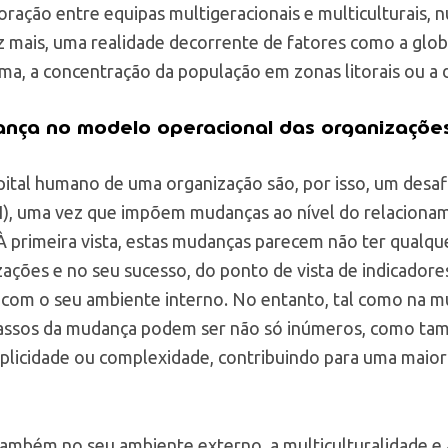
oração entre equipas multigeracionais e multiculturais
ez mais, uma realidade decorrente de fatores como a glo
rma, a concentração da população em zonas litorais ou a d
nça no modelo operacional das organizaçõe
apital humano de uma organização são, por isso, um desaf
, uma vez que impõem mudanças ao nível do relacioname
 primeira vista, estas mudanças parecem não ter qualq
zações e no seu sucesso, do ponto de vista de indicador
 com o seu ambiente interno. No entanto, tal como na m
assos da mudança podem ser não só inúmeros, como ta
mplicidade ou complexidade, contribuindo para uma maio
ambém no seu ambiente externo, a multiculturalidade e a