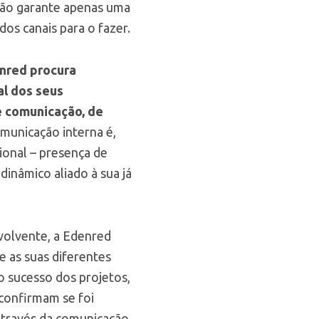
não garante apenas uma
os canais para o fazer.
nred procura
al dos seus
de comunicação, de
municação interna é,
ional – presença de
dinâmico aliado à sua já
nvolvente, a Edenred
 as suas diferentes
 sucesso dos projetos,
 confirmam se foi
 através da comunicação