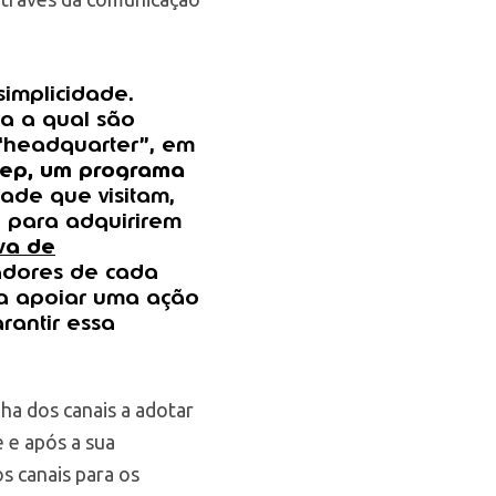
simplicidade.
ra a qual são
“headquarter”, em
tep, um programa
dade que visitam,
o para adquirirem
iva de
adores de cada
ra apoiar uma ação
rantir essa
ha dos canais a adotar
e e após a sua
os canais para os