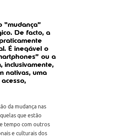
ão “mudança”
co. De facto, a
 praticamente
l. É inegável o
smartphones” ou a
, inclusivamente,
m nativas, uma
 acesso,
ção da mudança nas
aquelas que estão
o e tempo com outros
ais e culturais dos