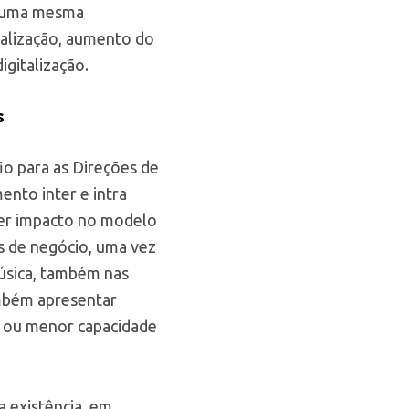
, numa mesma
balização, aumento do
igitalização.
s
io para as Direções de
nto inter e intra
uer impacto no modelo
es de negócio, uma vez
úsica, também nas
mbém apresentar
r ou menor capacidade
 existência, em