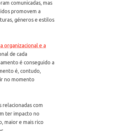
foram comunicadas, mas
lhidos promovem a
lturas, géneros e estilos
ra organizacional e a
onal de cada
hamento é conseguido a
amento é, contudo,
gir no momento
as relacionadas com
em ter impacto no
, maior e mais rico
r.