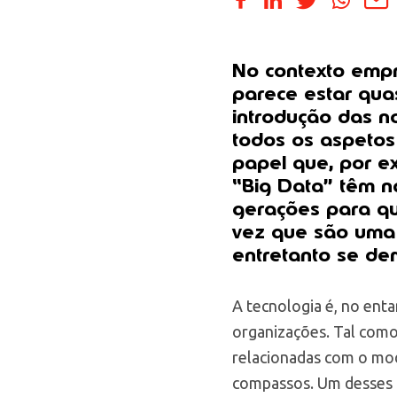
No contexto empr
parece estar qua
introdução das n
todos os aspetos 
papel que, por e
“Big Data” têm na
gerações para qu
vez que são uma 
entretanto se de
A tecnologia é, no ent
organizações. Tal como
relacionadas com o mo
compassos. Um desses c