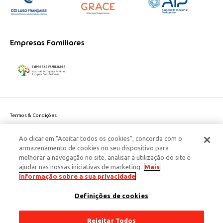
Empresas Familiares
Termos & Condições
Política de Privacidade do site
Ao clicar em "Aceitar todos os cookies", concorda com o
Politica de Cookies
armazenamento de cookies no seu dispositivo para
Política de Privacidade Dados Pessoais
melhorar a navegação no site, analisar a utilização do site e
Acessibilidade
ajudar nas nossas iniciativas de marketing.
Mais
Responsabilidade Social Corporativa
informação sobre a sua privacidade
Este site é protegido pelo reCAPTCHA e aplicam-se a
Política de Privacidade
Definições de cookies
e os
Termos de Serviço
da Google.
© 2026 Edenred Portugal. Todos os direitos reservados
Créditos
Rejeitar Todos