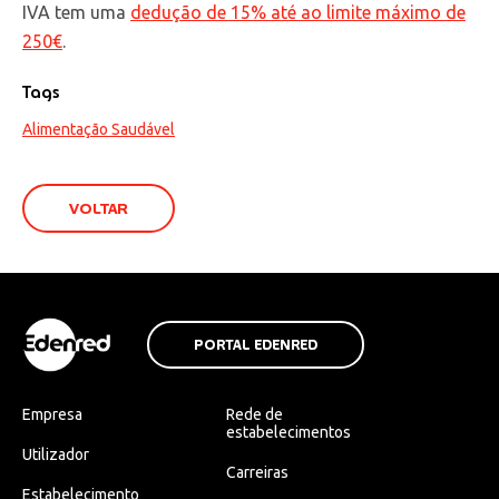
IVA tem uma
dedução de 15% até ao limite máximo de
250€
.
Tags
Alimentação Saudável
VOLTAR
PORTAL EDENRED
Empresa
Rede de
estabelecimentos
Utilizador
Carreiras
Estabelecimento