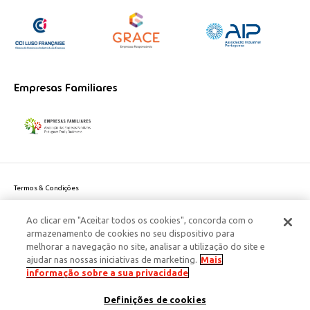
Empresas Familiares
Termos & Condições
Política de Privacidade do site
Ao clicar em "Aceitar todos os cookies", concorda com o
Politica de Cookies
armazenamento de cookies no seu dispositivo para
Política de Privacidade Dados Pessoais
melhorar a navegação no site, analisar a utilização do site e
Acessibilidade
ajudar nas nossas iniciativas de marketing.
Mais
Responsabilidade Social Corporativa
informação sobre a sua privacidade
Este site é protegido pelo reCAPTCHA e aplicam-se a
Política de Privacidade
Definições de cookies
e os
Termos de Serviço
da Google.