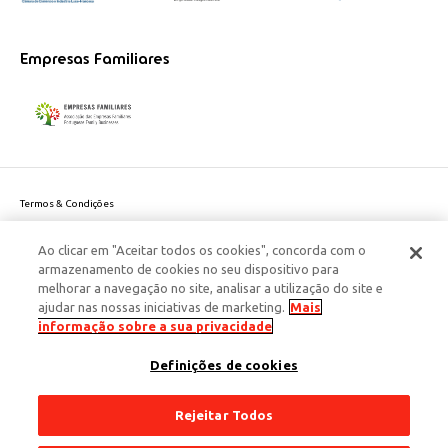
Empresas Familiares
Termos & Condições
Política de Privacidade do site
Ao clicar em "Aceitar todos os cookies", concorda com o
Politica de Cookies
armazenamento de cookies no seu dispositivo para
Política de Privacidade Dados Pessoais
melhorar a navegação no site, analisar a utilização do site e
Acessibilidade
ajudar nas nossas iniciativas de marketing.
Mais
Responsabilidade Social Corporativa
informação sobre a sua privacidade
Este site é protegido pelo reCAPTCHA e aplicam-se a
Política de Privacidade
Definições de cookies
e os
Termos de Serviço
da Google.
© 2026 Edenred Portugal. Todos os direitos reservados
Créditos
Rejeitar Todos