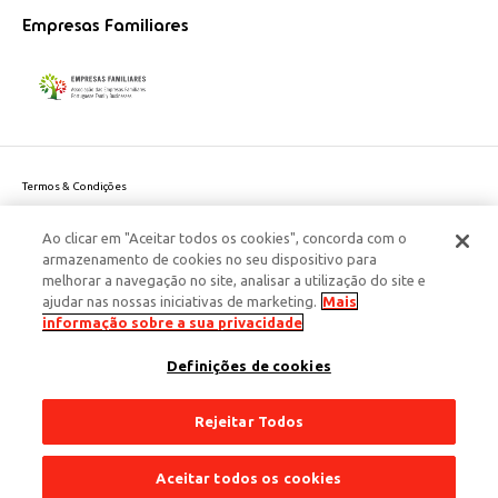
Empresas Familiares
Termos & Condições
Política de Privacidade do site
Ao clicar em "Aceitar todos os cookies", concorda com o
Politica de Cookies
armazenamento de cookies no seu dispositivo para
Política de Privacidade Dados Pessoais
melhorar a navegação no site, analisar a utilização do site e
Acessibilidade
ajudar nas nossas iniciativas de marketing.
Mais
Responsabilidade Social Corporativa
informação sobre a sua privacidade
Este site é protegido pelo reCAPTCHA e aplicam-se a
Política de Privacidade
Definições de cookies
e os
Termos de Serviço
da Google.
© 2026 Edenred Portugal. Todos os direitos reservados
Créditos
Rejeitar Todos
Aceitar todos os cookies