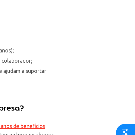
anos);
 colaborador;
e ajudam a suportar
mpresa?
lanos de benefícios
tos na hora de abraçar