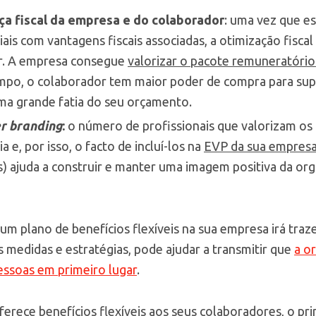
 fiscal da empresa e do colaborador
: uma vez que es
iais com vantagens fiscais associadas, a otimização fisca
ar. A empresa consegue
valorizar o pacote remuneratório
po, o colaborador tem maior poder de compra para sup
a grande fatia do seu orçamento.
r branding
:
o número de profissionais que valorizam os b
a e, por isso, o facto de incluí-los na
EVP da sua empres
s) ajuda a construir e manter uma imagem positiva da o
m plano de benefícios flexíveis na sua empresa irá traz
medidas e estratégias, pode ajudar a transmitir que
a o
essoas em primeiro lugar
.
oferece benefícios flexíveis aos seus colaboradores, o pr