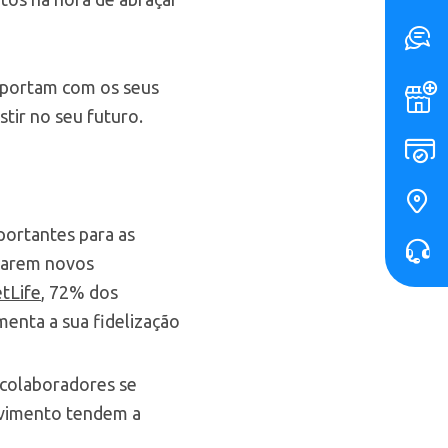
importam com os seus
stir no seu futuro.
mportantes para as
atarem novos
tLife
, 72% dos
menta a sua fidelização
 colaboradores se
lvimento tendem a