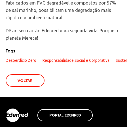
Fabricados em PVC degradável e compostos por 57%
de sal marinho, possibilitam uma degradação mais
rápida em ambiente natural.
Dê ao seu cartão Edenred uma segunda vida. Porque o
planeta Merece!
Tags
Desperdício Zero
Responsabilidade Social e Corporativa
Susten
VOLTAR
PORTAL EDENRED