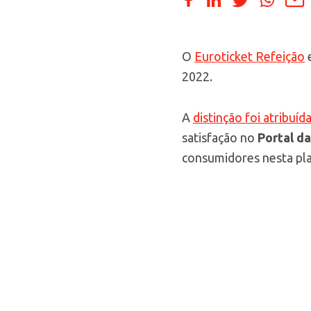
O
Euroticket Refeição
e
2022.
A
distinção foi atribuí
satisfação no
Portal d
consumidores nesta pl