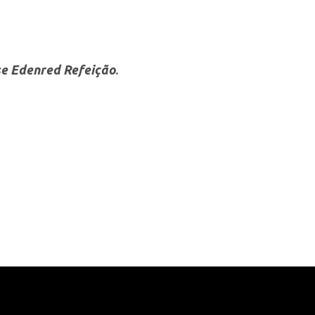
-se Edenred
Refeição
.