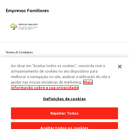
Empresas Familiares
Termos & Condições
Política de Privacidade do site
Ao clicar em "Aceitar todos os cookies", concorda com o
Politica de Cookies
armazenamento de cookies no seu dispositivo para
Política de Privacidade Dados Pessoais
melhorar a navegação no site, analisar a utilização do site e
Acessibilidade
ajudar nas nossas iniciativas de marketing.
Mais
Responsabilidade Social Corporativa
informação sobre a sua privacidade
Este site é protegido pelo reCAPTCHA e aplicam-se a
Política de Privacidade
Definições de cookies
e os
Termos de Serviço
da Google.
© 2026 Edenred Portugal. Todos os direitos reservados
Créditos
Rejeitar Todos
Aceitar todos os cookies