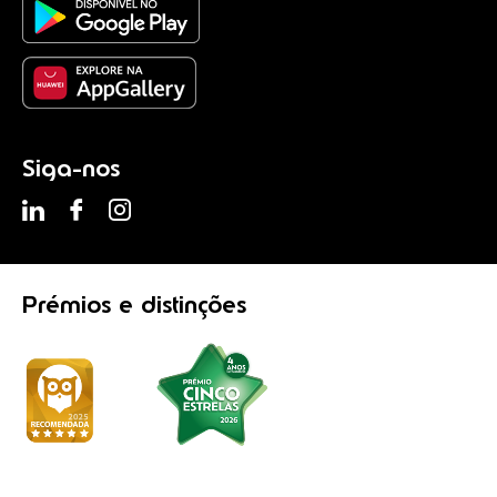
Siga-nos
Prémios
e distinções