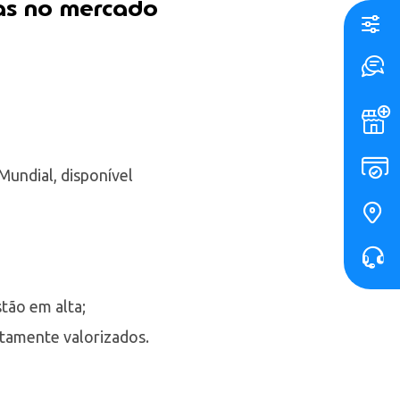
das no mercado
undial, disponível
stão em alta;
altamente valorizados.