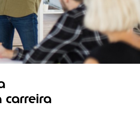
a
 carreira