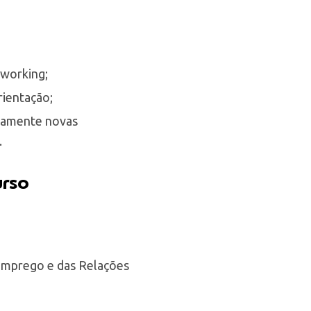
etworking;
rientação;
idamente novas
.
urso
 Emprego e das Relações