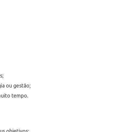
s;
ia ou gestão;
muito tempo.
us objetivos;