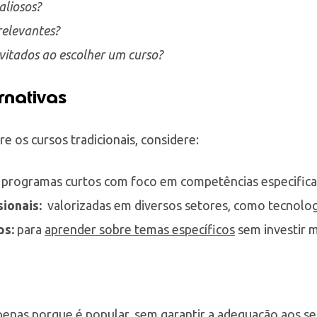
liosos?
relevantes?
vitados ao escolher um curso?
rnativas
e os cursos tradicionais, considere:
programas curtos com foco em competências especifica
sionais:
valorizadas em diversos setores, como tecnolog
ps:
para
aprender sobre temas específicos
sem investir 
enas porque é popular, sem garantir a adequação aos se