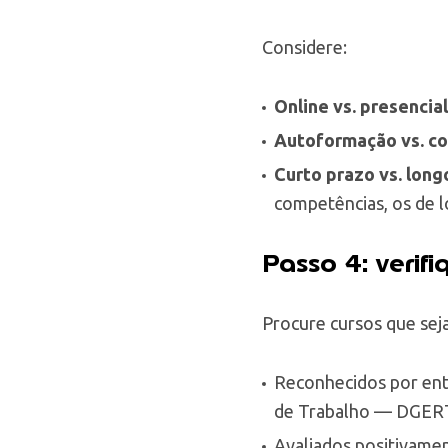
Considere:
Online vs. presencial
Autoformação vs. c
Curto prazo vs. long
competências, os de 
Passo 4: verif
Procure cursos que sej
Reconhecidos por ent
de Trabalho — DGERT
Avaliados positivamen