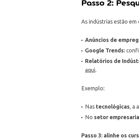
Passo 2: Pesq
As indústrias estão em
Anúncios de empreg
Google Trends:
confi
Relatórios
de Indústr
aqui
.
Exemplo:
Nas
tecnológicas
, a 
No
setor empresaria
Passo 3: alinhe os cu