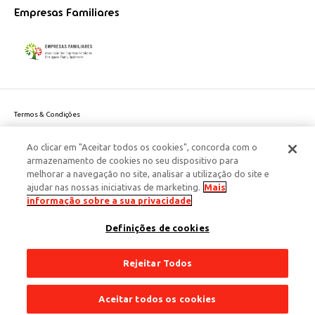
Empresas Familiares
Termos & Condições
Política de Privacidade do site
Ao clicar em "Aceitar todos os cookies", concorda com o
Politica de Cookies
armazenamento de cookies no seu dispositivo para
Política de Privacidade Dados Pessoais
melhorar a navegação no site, analisar a utilização do site e
Acessibilidade
ajudar nas nossas iniciativas de marketing.
Mais
Responsabilidade Social Corporativa
informação sobre a sua privacidade
Este site é protegido pelo reCAPTCHA e aplicam-se a
Política de Privacidade
Definições de cookies
e os
Termos de Serviço
da Google.
© 2026 Edenred Portugal. Todos os direitos reservados
Créditos
Rejeitar Todos
Aceitar todos os cookies