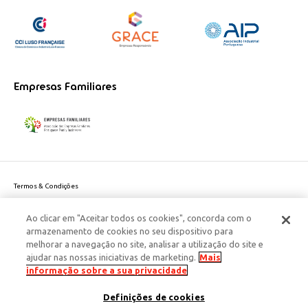
Empresas Familiares
Termos & Condições
Política de Privacidade do site
Ao clicar em "Aceitar todos os cookies", concorda com o
Politica de Cookies
armazenamento de cookies no seu dispositivo para
Política de Privacidade Dados Pessoais
melhorar a navegação no site, analisar a utilização do site e
Acessibilidade
ajudar nas nossas iniciativas de marketing.
Mais
Responsabilidade Social Corporativa
informação sobre a sua privacidade
Este site é protegido pelo reCAPTCHA e aplicam-se a
Política de Privacidade
Definições de cookies
e os
Termos de Serviço
da Google.