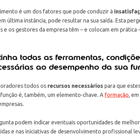
cimento é um dos fatores que pode conduzir à
insatisfa
em última instância, pode resultar na sua saída. Esta pe
as e os gestores da empresa têm – e colocam em prática 
 tinha todas as ferramentas, condiçõ
cessárias ao desempenho da sua fu
aboradores todos os
recursos necessários
para que este
função é, também, um elemento-chave. A
formação
, em
empresas.
rgunta podem indicar eventuais oportunidades de melhori
das e nas iniciativas de desenvolvimento profissional le