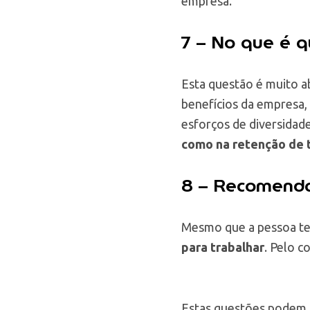
empresa.
7 – No que é 
Esta questão é muito ab
benefícios da empresa, 
esforços de diversidad
como na retenção de 
8 – Recomenda
Mesmo que a pessoa ten
para trabalhar
. Pelo c
Estas questões podem s