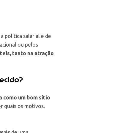
política salarial e de
acional ou pelos
eis, tanto na atração
ecido?
a como um bom sítio
er quais os motivos.
ravés de uma