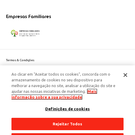
Empresas Familiares
Termos & Condições
Política de Privacidade do site
Ao clicar em "Aceitar todos os cookies", concorda com o
Politica de Cookies
armazenamento de cookies no seu dispositivo para
Política de Privacidade Dados Pessoais
melhorar a navegação no site, analisar a utilização do site e
Acessibilidade
ajudar nas nossas iniciativas de marketing.
Mais
Responsabilidade Social Corporativa
informação sobre a sua privacidade
Este site é protegido pelo reCAPTCHA e aplicam-se a
Política de Privacidade
Definições de cookies
e os
Termos de Serviço
da Google.
© 2026 Edenred Portugal. Todos os direitos reservados
Créditos
Rejeitar Todos