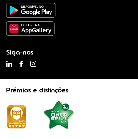
Siga-nos
Prémios
e distinções