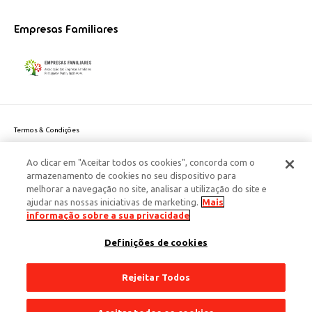
Empresas Familiares
Termos & Condições
Política de Privacidade do site
Ao clicar em "Aceitar todos os cookies", concorda com o
Politica de Cookies
armazenamento de cookies no seu dispositivo para
Política de Privacidade Dados Pessoais
melhorar a navegação no site, analisar a utilização do site e
Acessibilidade
ajudar nas nossas iniciativas de marketing.
Mais
Responsabilidade Social Corporativa
informação sobre a sua privacidade
Este site é protegido pelo reCAPTCHA e aplicam-se a
Política de Privacidade
Definições de cookies
e os
Termos de Serviço
da Google.
© 2026 Edenred Portugal. Todos os direitos reservados
Créditos
Rejeitar Todos