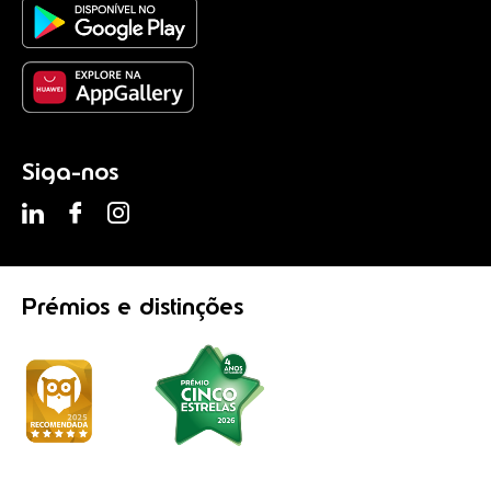
Siga-nos
Prémios
e distinções