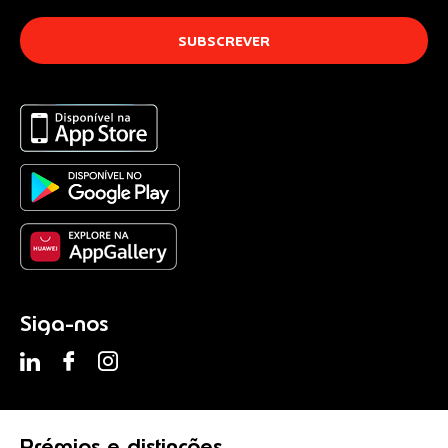
Siga-nos
Prémios
e distinções