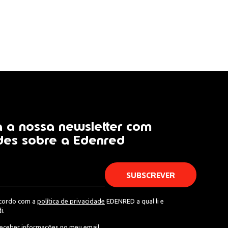
 a nossa newsletter com
des sobre a Edenred
acordo com a
política de privacidade
EDENRED a qual li e
i.
eceber informações no meu email.