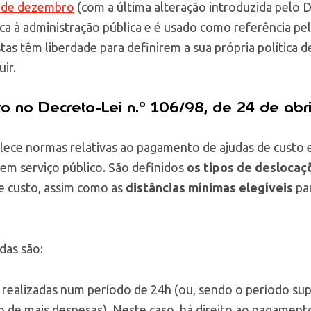
8 de dezembro
(com a última alteração introduzida pelo 
ica à administração pública e é usado como referência p
stas têm liberdade para definirem a sua própria política 
ir.
to no Decreto-Lei n.º 106/98, de 24 de abri
elece normas relativas ao pagamento de ajudas de custo 
 em serviço público. São definidos
os tipos de desloca
e custo, assim como as
distâncias mínimas elegíveis
par
das são:
: realizadas num período de 24h (ou, sendo o período sup
o de mais despesas). Neste caso, há direito ao pagament