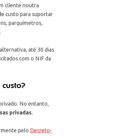
m cliente noutra
de custo para suportar
ns, parquímetros,
.
ternativa, até 30 dias
icitados com o NIF da
 custo?
 privado. No entanto,
sas privadas
.
iormente pelo
Decreto-