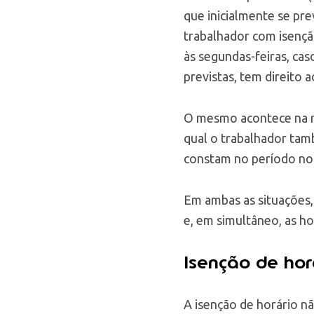
que inicialmente se pr
trabalhador com isençã
às segundas-feiras, cas
previstas, tem direito 
O mesmo acontece na 
qual o trabalhador tam
constam no período nor
Em ambas as situações, 
e, em simultâneo, as h
Isenção de hor
A isenção de horário 