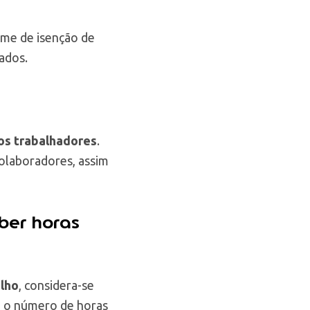
ime de isenção de
ados.
os trabalhadores
.
colaboradores, assim
ber horas
alho
, considera-se
da o número de horas