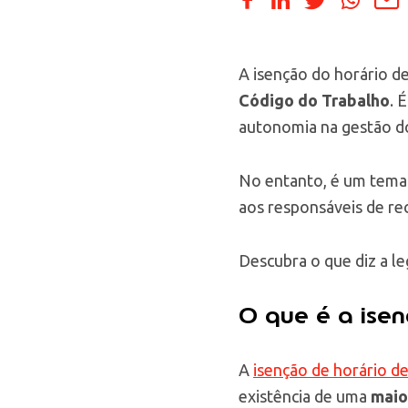
A isenção do horário d
Código do Trabalho
. 
autonomia na gestão d
No entanto, é um tema 
aos responsáveis de r
Descubra o que diz a le
O que é a isen
A
isenção de horário d
existência de uma
maio