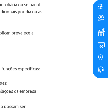
ária diária ou semanal
icionais por dia ou as
licar, prevalece a
 funções específicas:
pas;
talações da empresa
ão possam ser