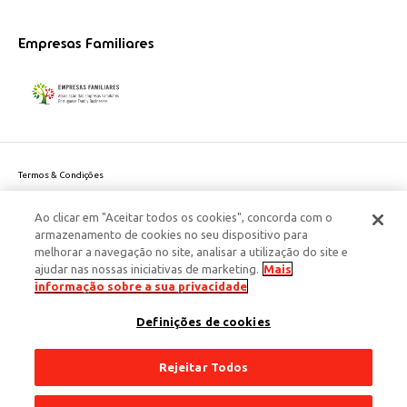
Empresas Familiares
Termos & Condições
Política de Privacidade do site
Ao clicar em "Aceitar todos os cookies", concorda com o
Politica de Cookies
armazenamento de cookies no seu dispositivo para
Política de Privacidade Dados Pessoais
melhorar a navegação no site, analisar a utilização do site e
Acessibilidade
ajudar nas nossas iniciativas de marketing.
Mais
Responsabilidade Social Corporativa
informação sobre a sua privacidade
Este site é protegido pelo reCAPTCHA e aplicam-se a
Política de Privacidade
Definições de cookies
e os
Termos de Serviço
da Google.
© 2026 Edenred Portugal. Todos os direitos reservados
Créditos
Rejeitar Todos