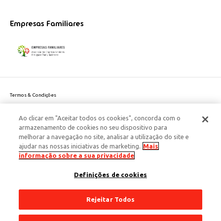
Empresas Familiares
Termos & Condições
Política de Privacidade do site
Ao clicar em "Aceitar todos os cookies", concorda com o
Politica de Cookies
armazenamento de cookies no seu dispositivo para
Política de Privacidade Dados Pessoais
melhorar a navegação no site, analisar a utilização do site e
Acessibilidade
ajudar nas nossas iniciativas de marketing.
Mais
Responsabilidade Social Corporativa
informação sobre a sua privacidade
Este site é protegido pelo reCAPTCHA e aplicam-se a
Política de Privacidade
Definições de cookies
e os
Termos de Serviço
da Google.
© 2026 Edenred Portugal. Todos os direitos reservados
Créditos
Rejeitar Todos