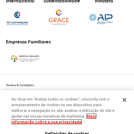
Internacional
Sustentabilidade
Indústria
Empresas Familiares
Termos & Condições
Política de Privacidade do site
Ao clicar em "Aceitar todos os cookies", concorda com o
Politica de Cookies
armazenamento de cookies no seu dispositivo para
Política de Privacidade Dados Pessoais
melhorar a navegação no site, analisar a utilização do site e
Acessibilidade
ajudar nas nossas iniciativas de marketing.
Mais
Responsabilidade Social Corporativa
informação sobre a sua privacidade
Este site é protegido pelo reCAPTCHA e aplicam-se a
Política de Privacidade
Definições de cookies