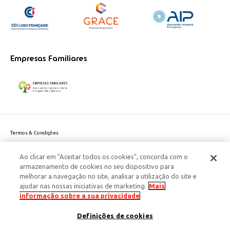
Empresas Familiares
Termos & Condições
Política de Privacidade do site
Ao clicar em "Aceitar todos os cookies", concorda com o
Politica de Cookies
armazenamento de cookies no seu dispositivo para
Política de Privacidade Dados Pessoais
melhorar a navegação no site, analisar a utilização do site e
Acessibilidade
ajudar nas nossas iniciativas de marketing.
Mais
Responsabilidade Social Corporativa
informação sobre a sua privacidade
Este site é protegido pelo reCAPTCHA e aplicam-se a
Política de Privacidade
Definições de cookies
e os
Termos de Serviço
da Google.