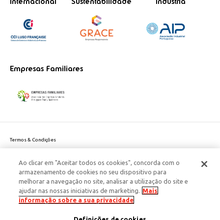
Internacional
Sustentabilidade
Indústria
Empresas Familiares
Termos & Condições
Política de Privacidade do site
Ao clicar em "Aceitar todos os cookies", concorda com o
Politica de Cookies
armazenamento de cookies no seu dispositivo para
Política de Privacidade Dados Pessoais
melhorar a navegação no site, analisar a utilização do site e
Acessibilidade
ajudar nas nossas iniciativas de marketing.
Mais
Responsabilidade Social Corporativa
informação sobre a sua privacidade
Este site é protegido pelo reCAPTCHA e aplicam-se a
Política de Privacidade
Definições de cookies