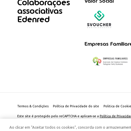
Colaborações
Valor Social
associativas
Edenred
Empresas Familiar
Termos & Condições
Política de Privacidade do site
Politica de Cooki
Este site é protegido pelo reCAPTCHA e aplicam-se a
Política de Privacid
© 2026 Edenred Portugal. Todos os direitos reservados
Créditos
Ao clicar em "Aceitar todos os cookies", concorda com o armazenament