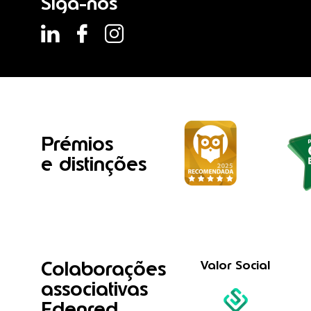
Siga-nos
Prémios
e distinções
Colaborações
Valor Social
associativas
Edenred