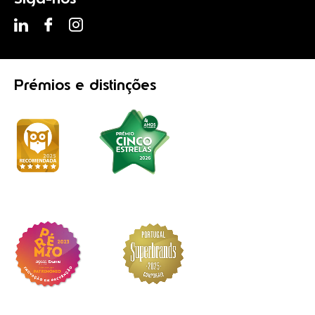
Prémios
e distinções