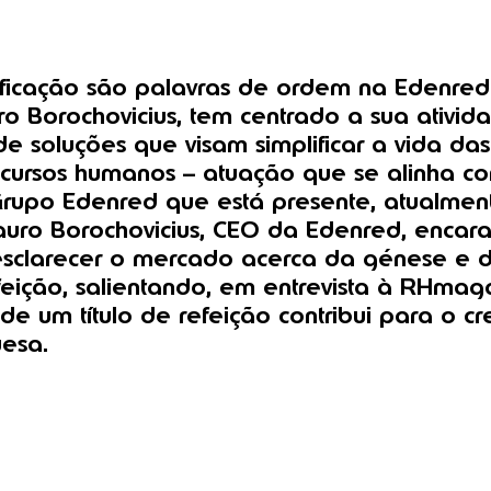
ificação são palavras de ordem na Edenred
Borochovicius, tem centrado a sua ativida
e soluções que visam simplificar a vida da
recursos humanos – atuação que se alinha c
Grupo Edenred que está presente, atualmen
auro Borochovicius, CEO da Edenred, enca
sclarecer o mercado acerca da génese e da
feição, salientando, em entrevista à RHma
de um título de refeição contribui para o c
esa.