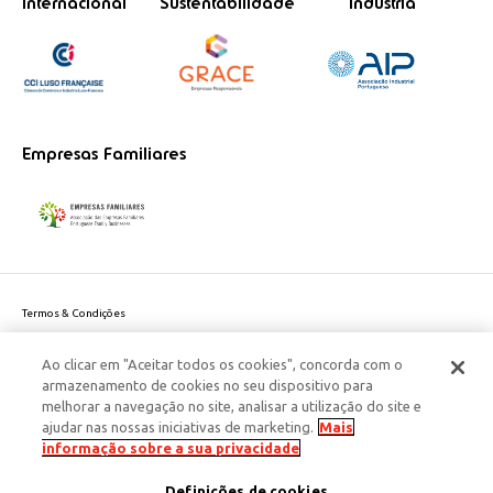
Internacional
Sustentabilidade
Indústria
Empresas Familiares
Termos & Condições
Política de Privacidade do site
Ao clicar em "Aceitar todos os cookies", concorda com o
Politica de Cookies
armazenamento de cookies no seu dispositivo para
Política de Privacidade Dados Pessoais
melhorar a navegação no site, analisar a utilização do site e
Acessibilidade
ajudar nas nossas iniciativas de marketing.
Mais
Responsabilidade Social Corporativa
informação sobre a sua privacidade
Este site é protegido pelo reCAPTCHA e aplicam-se a
Política de Privacidade
Definições de cookies