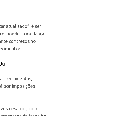
r atualizado”: é ser
a responder à mudança.
ante concretos no
hecimento:
do
vas ferramentas,
até por imposições
ovos desafios, com
 processos de trabalho.