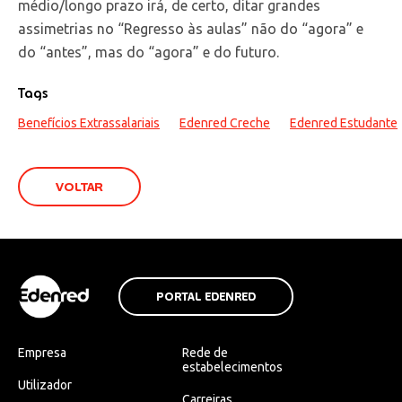
médio/longo prazo irá, de certo, ditar grandes
assimetrias no “Regresso às aulas” não do “agora” e
do “antes”, mas do “agora” e do futuro.
Tags
Benefícios Extrassalariais
Edenred Creche
Edenred Estudante
VOLTAR
PORTAL EDENRED
Empresa
Rede de
estabelecimentos
Utilizador
Carreiras