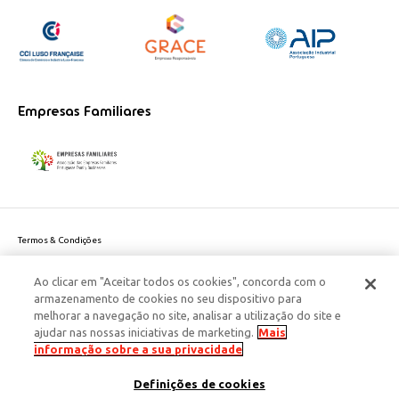
Empresas Familiares
Termos & Condições
Política de Privacidade do site
Ao clicar em "Aceitar todos os cookies", concorda com o
Politica de Cookies
armazenamento de cookies no seu dispositivo para
Política de Privacidade Dados Pessoais
melhorar a navegação no site, analisar a utilização do site e
Acessibilidade
ajudar nas nossas iniciativas de marketing.
Mais
Responsabilidade Social Corporativa
informação sobre a sua privacidade
Este site é protegido pelo reCAPTCHA e aplicam-se a
Política de Privacidade
Definições de cookies
e os
Termos de Serviço
da Google.