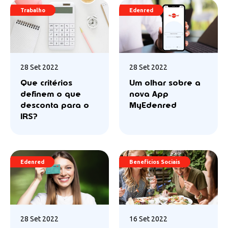
Trabalho
Edenred
28 Set 2022
28 Set 2022
Que critérios
Um olhar sobre a
definem o que
nova App
desconta para o
MyEdenred
IRS?
Edenred
Benefícios Sociais
28 Set 2022
16 Set 2022