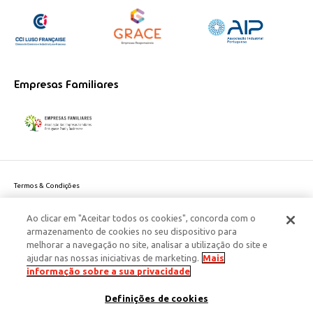
Empresas Familiares
Termos & Condições
Política de Privacidade do site
Ao clicar em "Aceitar todos os cookies", concorda com o
Politica de Cookies
armazenamento de cookies no seu dispositivo para
Política de Privacidade Dados Pessoais
melhorar a navegação no site, analisar a utilização do site e
Acessibilidade
ajudar nas nossas iniciativas de marketing.
Mais
Responsabilidade Social Corporativa
informação sobre a sua privacidade
Este site é protegido pelo reCAPTCHA e aplicam-se a
Política de Privacidade
Definições de cookies
e os
Termos de Serviço
da Google.