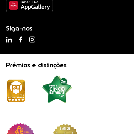
Siga-nos
Prémios
e distinções