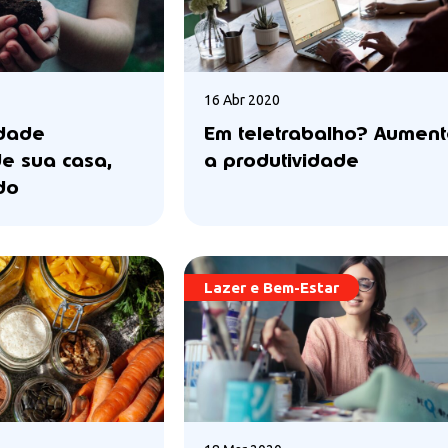
16 Abr 2020
idade
Em teletrabalho? Aumen
de sua casa,
a produtividade
do
Lazer e Bem-Estar