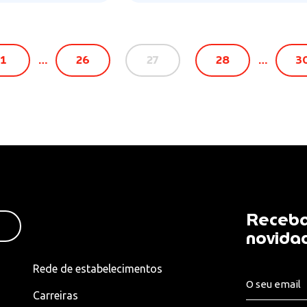
1
…
26
27
28
…
3
Receba
novida
Rede de estabelecimentos
Carreiras