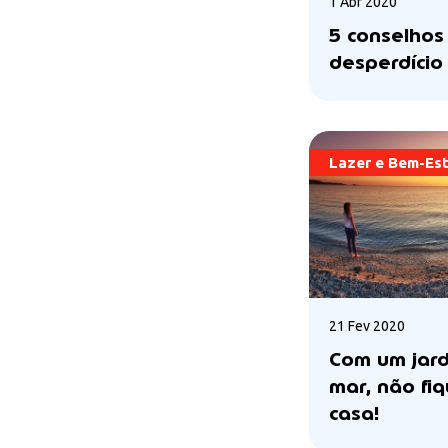
1 Abr 2020
5 conselhos 
desperdício
Lazer e Bem-Es
21 Fev 2020
Com um jard
mar, não fi
casa!